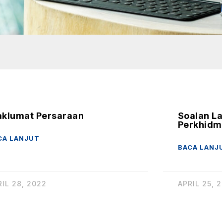
klumat Persaraan
Soalan L
Perkhidm
CA LANJUT
BACA LANJ
RIL 28, 2022
APRIL 25, 