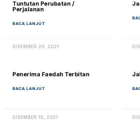
Tuntutan Perubatan /
Ja
Perjalanan
BA
BACA LANJUT
DISEMBER 20, 2021
DI
Penerima Faedah Terbitan
Ja
BACA LANJUT
BA
DISEMBER 15, 2021
DI