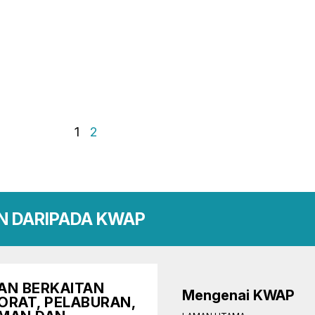
1
2
N DARIPADA KWAP
AN BERKAITAN
Mengenai KWAP
ORAT, PELABURAN,