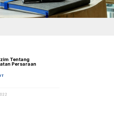
azim Tentang
atan Persaraan
UT
2022