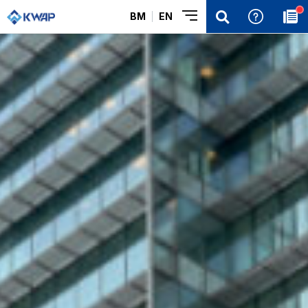
BM
EN