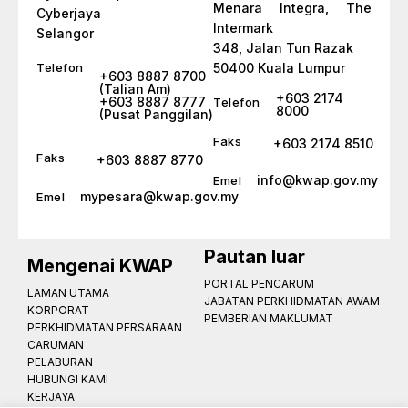
Menara Integra, The
Cyberjaya
Intermark
Selangor
348, Jalan Tun Razak
Telefon
50400 Kuala Lumpur
+603 8887 8700
(Talian Am)
+603 2174
+603 8887 8777
Telefon
8000
(Pusat Panggilan)
Faks
+603 2174 8510
Faks
+603 8887 8770
info@kwap.gov.my
Emel
mypesara@kwap.gov.my
Emel
Pautan luar
Mengenai KWAP
PORTAL PENCARUM
LAMAN UTAMA
JABATAN PERKHIDMATAN AWAM
KORPORAT
PEMBERIAN MAKLUMAT
PERKHIDMATAN PERSARAAN
CARUMAN
PELABURAN
HUBUNGI KAMI
KERJAYA